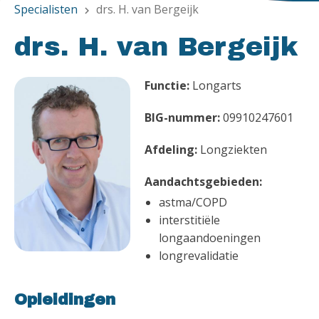
Specialisten
drs. H. van Bergeijk
chevron_right
drs. H. van Bergeijk
Functie:
Longarts
BIG-nummer:
09910247601
Afdeling:
Longziekten
Aandachtsgebieden:
astma/COPD
interstitiële
longaandoeningen
longrevalidatie
Opleidingen