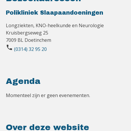
Polikliniek Slaapaandoeningen
Longziekten, KNO-heelkunde en Neurologie
Kruisbergseweg 25
7009 BL Doetinchem
phone
(0314) 32 95 20
Agenda
Momenteel zijn er geen evenementen.
Over deze website