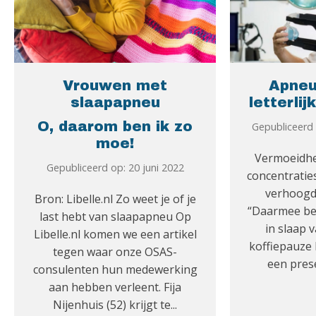
Vrouwen met
Apneu
slaapapneu
letterlij
O, daarom ben ik zo
Gepubliceerd
moe!
Vermoeidhei
Gepubliceerd op: 20 juni 2022
concentratie
verhoogd
Bron: Libelle.nl Zo weet je of je
“Daarmee bed
last hebt van slaapapneu Op
in slaap v
Libelle.nl komen we een artikel
koffiepauze 
tegen waar onze OSAS-
een prese
consulenten hun medewerking
aan hebben verleent. Fija
Nijenhuis (52) krijgt te...