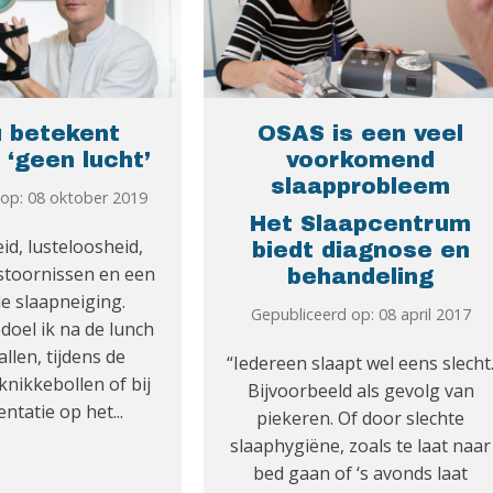
 betekent
OSAS is een veel
k ‘geen lucht’
voorkomend
slaapprobleem
 op: 08 oktober 2019
Het Slaapcentrum
d, lusteloosheid,
biedt diagnose en
stoornissen en een
behandeling
e slaapneiging.
Gepubliceerd op: 08 april 2017
oel ik na de lunch
allen, tijdens de
“Iedereen slaapt wel eens slecht
knikkebollen of bij
Bijvoorbeeld als gevolg van
ntatie op het...
piekeren. Of door slechte
slaaphygiëne, zoals te laat naar
bed gaan of ‘s avonds laat