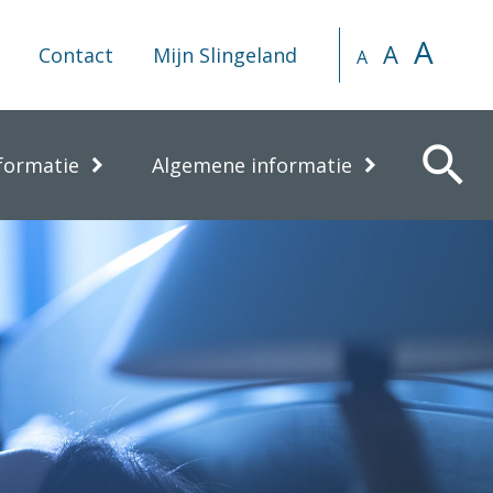
A
A
Contact
Mijn Slingeland
A
search
formatie
Algemene informatie