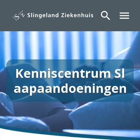
Overslaan
en
search
menu
naar
de
inhoud
gaan
Kenniscentrum Sl
aapaandoeningen