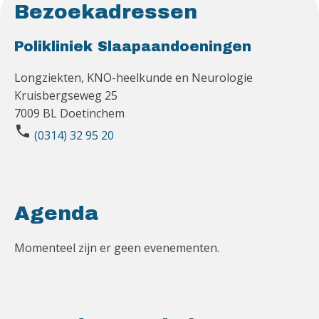
Bezoekadressen
Polikliniek Slaapaandoeningen
Longziekten, KNO-heelkunde en Neurologie
Kruisbergseweg 25
7009 BL Doetinchem
phone
(0314) 32 95 20
Agenda
Momenteel zijn er geen evenementen.