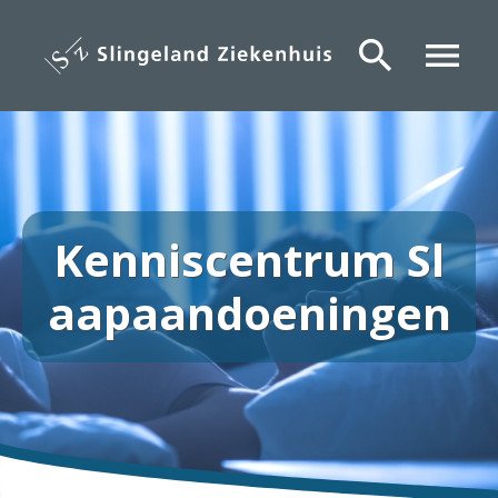
Overslaan
en
search
menu
naar
de
inhoud
gaan
Kenniscentrum Sl
aapaandoeningen